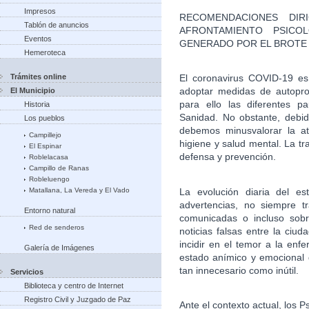
Impresos
RECOMENDACIONES DIR
Tablón de anuncios
AFRONTAMIENTO PSICO
Eventos
GENERADO POR EL BROTE
Hemeroteca
Trámites online
El coronavirus COVID-19 es 
adoptar medidas de autoprot
El Municipio
para ello las diferentes p
Historia
Sanidad. No obstante, debid
Los pueblos
debemos minusvalorar la at
Campillejo
higiene y salud mental. La t
El Espinar
defensa y prevención.
Roblelacasa
Campillo de Ranas
Robleluengo
La evolución diaria del es
Matallana, La Vereda y El Vado
advertencias, no siempre t
Entorno natural
comunicadas o incluso sob
Red de senderos
noticias falsas entre la ciud
incidir en el temor a la enf
Galería de Imágenes
estado anímico y emocional
tan innecesario como inútil.
Servicios
Biblioteca y centro de Internet
Registro Civil y Juzgado de Paz
Ante el contexto actual, los 