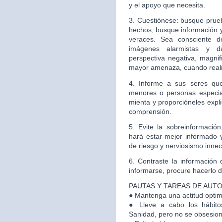
y el apoyo que necesita.
3. Cuestiónese: busque prueb
hechos, busque información y 
veraces. Sea consciente d
imágenes alarmistas y d
perspectiva negativa, magni
mayor amenaza, cuando real
4. Informe a sus seres que
menores o personas especia
mienta y proporcióneles expl
comprensión.
5. Evite la sobreinformaci
hará estar mejor informado y
de riesgo y nerviosismo inne
6. Contraste la información
informarse, procure hacerlo de
PAUTAS Y TAREAS DE AUT
● Mantenga una actitud optimi
● Lleve a cabo los hábit
Sanidad, pero no se obsesion