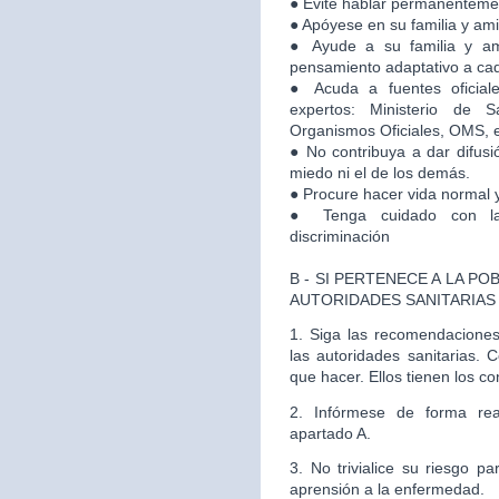
● Evite hablar permanenteme
● Apóyese en su familia y am
● Ayude a su familia y a
pensamiento adaptativo a cad
● Acuda a fuentes oficial
expertos: Ministerio de S
Organismos Oficiales, OMS, e
● No contribuya a dar difusi
miedo ni el de los demás.
● Procure hacer vida normal y
● Tenga cuidado con la
discriminación
B - SI PERTENECE A LA P
AUTORIDADES SANITARIAS
1. Siga las recomendacione
las autoridades sanitarias. 
que hacer. Ellos tienen los c
2. Infórmese de forma rea
apartado A.
3. No trivialice su riesgo p
aprensión a la enfermedad.