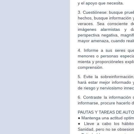
y el apoyo que necesita.
3. Cuestiónese: busque prueb
hechos, busque información y 
veraces. Sea consciente d
imágenes alarmistas y d
perspectiva negativa, magni
mayor amenaza, cuando real
4. Informe a sus seres que
menores o personas especia
mienta y proporcióneles expl
comprensión.
5. Evite la sobreinformaci
hará estar mejor informado y
de riesgo y nerviosismo inne
6. Contraste la información
informarse, procure hacerlo de
PAUTAS Y TAREAS DE AUT
● Mantenga una actitud optimi
● Lleve a cabo los hábit
Sanidad, pero no se obsesion