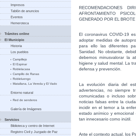
Impresos
RECOMENDACIONES DIR
Tablón de anuncios
AFRONTAMIENTO PSICO
Eventos
GENERADO POR EL BROTE
Hemeroteca
Trámites online
El coronavirus COVID-19 es 
adoptar medidas de autoprot
El Municipio
para ello las diferentes p
Historia
Sanidad. No obstante, debid
Los pueblos
debemos minusvalorar la at
Campillejo
higiene y salud mental. La t
El Espinar
defensa y prevención.
Roblelacasa
Campillo de Ranas
Robleluengo
La evolución diaria del es
Matallana, La Vereda y El Vado
advertencias, no siempre t
Entorno natural
comunicadas o incluso sob
Red de senderos
noticias falsas entre la ciud
incidir en el temor a la enf
Galería de Imágenes
estado anímico y emocional
tan innecesario como inútil.
Servicios
Biblioteca y centro de Internet
Registro Civil y Juzgado de Paz
Ante el contexto actual, los 