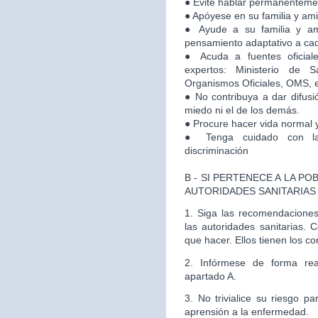
● Evite hablar permanenteme
● Apóyese en su familia y am
● Ayude a su familia y a
pensamiento adaptativo a cad
● Acuda a fuentes oficial
expertos: Ministerio de S
Organismos Oficiales, OMS, e
● No contribuya a dar difusi
miedo ni el de los demás.
● Procure hacer vida normal y
● Tenga cuidado con la
discriminación
B - SI PERTENECE A LA P
AUTORIDADES SANITARIAS
1. Siga las recomendacione
las autoridades sanitarias. 
que hacer. Ellos tienen los c
2. Infórmese de forma rea
apartado A.
3. No trivialice su riesgo p
aprensión a la enfermedad.