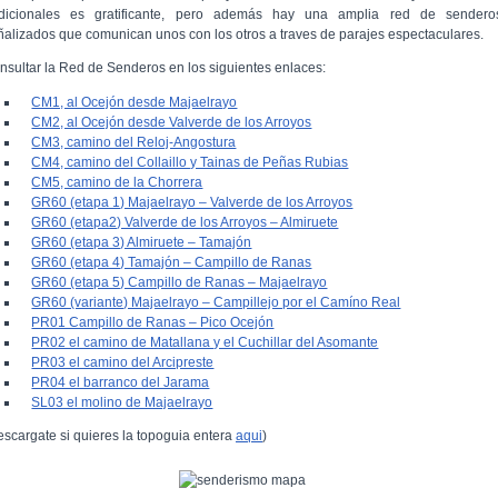
adicionales es gratificante, pero además hay una amplia red de sendero
ñalizados que comunican unos con los otros a traves de parajes espectaculares.
nsultar la Red de Senderos en los siguientes enlaces:
CM1, al Ocejón desde Majaelrayo
CM2, al Ocejón desde Valverde de los Arroyos
CM3, camino del Reloj-Angostura
CM4, camino del Collaillo y Tainas de Peñas Rubias
CM5, camino de la Chorrera
GR60 (etapa 1) Majaelrayo – Valverde de los Arroyos
GR60 (etapa2) Valverde de los Arroyos – Almiruete
GR60 (etapa 3) Almiruete – Tamajón
GR60 (etapa 4) Tamajón – Campillo de Ranas
GR60 (etapa 5) Campillo de Ranas – Majaelrayo
GR60 (variante) Majaelrayo – Campillejo por el Camíno Real
PR01 Campillo de Ranas – Pico Ocejón
PR02 el camino de Matallana y el Cuchillar del Asomante
PR03 el camino del Arcipreste
PR04 el barranco del Jarama
SL03 el molino de Majaelrayo
escargate si quieres la topoguia entera
aqui
)