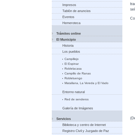
tr
Impresos
se
Tablón de anuncios
Eventos
Co
Hemeroteca
Trámites online
El Municipio
Historia
Los pueblos
Campillejo
El Espinar
Roblelacasa
Campillo de Ranas
Robleluengo
Matallana, La Vereda y El Vado
Entorno natural
Red de senderos
Galería de Imágenes
(D
Servicios
Biblioteca y centro de Internet
Registro Civil y Juzgado de Paz