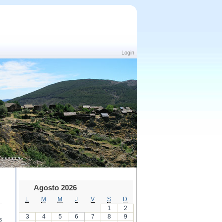
Login
Agosto 2026
L
M
M
J
V
S
D
1
2
3
4
5
6
7
8
9
s