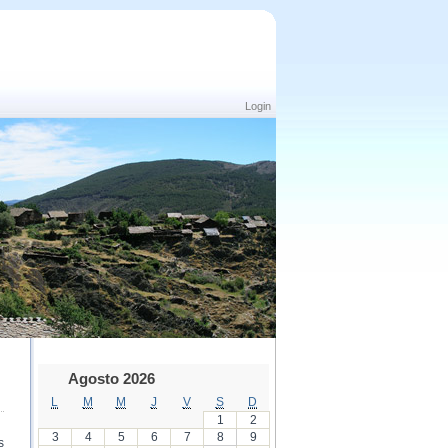
Login
Agosto 2026
L
M
M
J
V
S
D
1
2
3
4
5
6
7
8
9
s