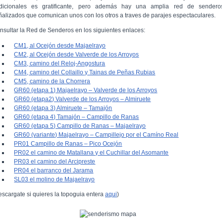
adicionales es gratificante, pero además hay una amplia red de sendero
ñalizados que comunican unos con los otros a traves de parajes espectaculares.
nsultar la Red de Senderos en los siguientes enlaces:
CM1, al Ocejón desde Majaelrayo
CM2, al Ocejón desde Valverde de los Arroyos
CM3, camino del Reloj-Angostura
CM4, camino del Collaillo y Tainas de Peñas Rubias
CM5, camino de la Chorrera
GR60 (etapa 1) Majaelrayo – Valverde de los Arroyos
GR60 (etapa2) Valverde de los Arroyos – Almiruete
GR60 (etapa 3) Almiruete – Tamajón
GR60 (etapa 4) Tamajón – Campillo de Ranas
GR60 (etapa 5) Campillo de Ranas – Majaelrayo
GR60 (variante) Majaelrayo – Campillejo por el Camíno Real
PR01 Campillo de Ranas – Pico Ocejón
PR02 el camino de Matallana y el Cuchillar del Asomante
PR03 el camino del Arcipreste
PR04 el barranco del Jarama
SL03 el molino de Majaelrayo
escargate si quieres la topoguia entera
aqui
)