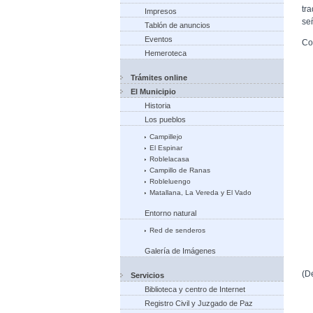
tr
Impresos
se
Tablón de anuncios
Eventos
Co
Hemeroteca
Trámites online
El Municipio
Historia
Los pueblos
Campillejo
El Espinar
Roblelacasa
Campillo de Ranas
Robleluengo
Matallana, La Vereda y El Vado
Entorno natural
Red de senderos
Galería de Imágenes
(D
Servicios
Biblioteca y centro de Internet
Registro Civil y Juzgado de Paz