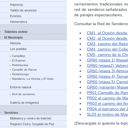
cerramientos tradicionales e
Impresos
red de senderos señalizados
Tablón de anuncios
de parajes espectaculares.
Eventos
Hemeroteca
Consultar la Red de Senderos
Trámites online
CM1, al Ocejón desde
El Municipio
CM2, al Ocejón desde 
CM3, camino del Relo
Historia
CM4, camino del Colla
Los pueblos
CM5, camino de la Ch
Campillejo
GR60 (etapa 1) Majael
El Espinar
GR60 (etapa2) Valverd
Roblelacasa
Campillo de Ranas
GR60 (etapa 3) Almiru
Robleluengo
GR60 (etapa 4) Tamaj
Matallana, La Vereda y El Vado
GR60 (etapa 5) Campi
GR60 (variante) Majae
Entorno natural
PR01 Campillo de Ran
Red de senderos
PR02 el camino de Mat
Galería de Imágenes
PR03 el camino del Ar
PR04 el barranco del
Servicios
SL03 el molino de Maj
Biblioteca y centro de Internet
(Descargate si quieres la to
Registro Civil y Juzgado de Paz