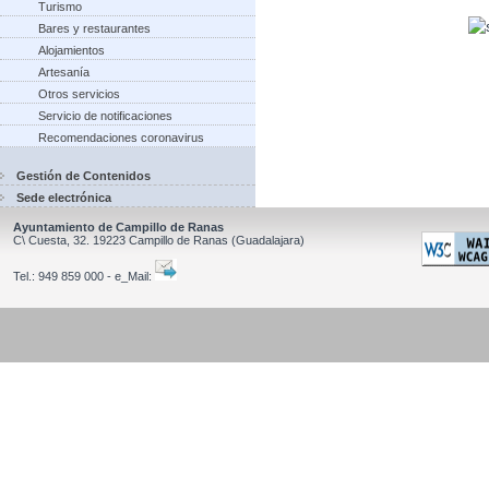
Turismo
Bares y restaurantes
Alojamientos
Artesanía
Otros servicios
Servicio de notificaciones
Recomendaciones coronavirus
Gestión de Contenidos
Sede electrónica
Ayuntamiento de Campillo de Ranas
C\ Cuesta, 32.
19223
Campillo de Ranas
(Guadalajara)
Tel.:
949 859 000 - e_Mail: