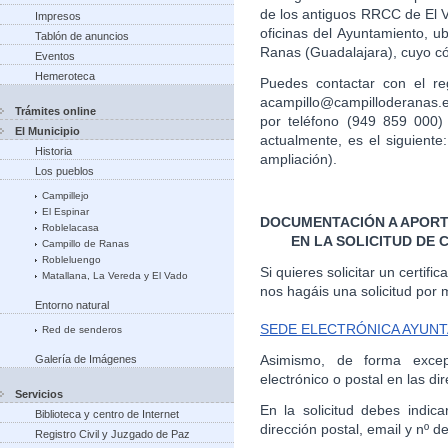
de los antiguos RRCC de El V
Impresos
oficinas del Ayuntamiento, u
Tablón de anuncios
Ranas (Guadalajara), cuyo có
Eventos
Hemeroteca
Puedes contactar con el regi
acampillo@campilloderanas.es
Trámites online
por teléfono (949 859 000) 
El Municipio
actualmente, es el siguient
Historia
ampliación).
Los pueblos
Campillejo
El Espinar
DOCUMENTACIÓN A APORT
Roblelacasa
EN LA SOLICITUD DE 
Campillo de Ranas
Robleluengo
Si quieres solicitar un certifi
Matallana, La Vereda y El Vado
nos hagáis una solicitud por 
Entorno natural
SEDE ELECTRÓNICA AYUNT
Red de senderos
Asimismo, de forma excep
Galería de Imágenes
electrónico o postal en las di
Servicios
En la solicitud debes indic
Biblioteca y centro de Internet
dirección postal, email y nº d
Registro Civil y Juzgado de Paz