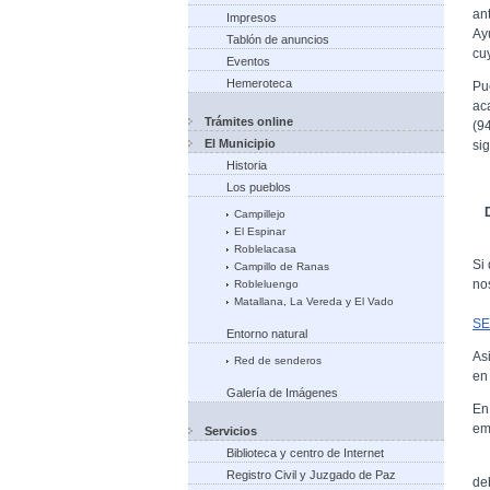
an
Impresos
Ay
Tablón de anuncios
cu
Eventos
Hemeroteca
Pu
ac
Trámites online
(9
El Municipio
si
Historia
Los pueblos
Campillejo
El Espinar
Roblelacasa
Si 
Campillo de Ranas
no
Robleluengo
Matallana, La Vereda y El Vado
SE
Entorno natural
As
Red de senderos
en
Galería de Imágenes
En
em
Servicios
Biblioteca y centro de Internet
Registro Civil y Juzgado de Paz
de