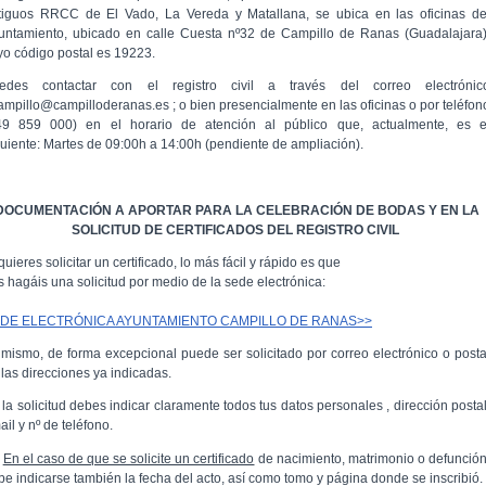
tiguos RRCC de El Vado, La Vereda y Matallana, se ubica en las oficinas de
untamiento, ubicado en calle Cuesta nº32 de Campillo de Ranas (Guadalajara)
yo código postal es 19223.
edes contactar con el registro civil a través del correo electrónic
ampillo@campilloderanas.es ; o bien presencialmente en las oficinas o por teléfon
49 859 000) en el horario de atención al público que, actualmente, es e
guiente: Martes de 09:00h a 14:00h (pendiente de ampliación).
DOCUMENTACIÓN A APORTAR PARA LA CELEBRACIÓN DE BODAS Y EN LA
SOLICITUD DE CERTIFICADOS DEL REGISTRO CIVIL
quieres solicitar un certificado, lo más fácil y rápido es que
s hagáis una solicitud por medio de la sede electrónica:
DE ELECTRÓNICA AYUNTAMIENTO CAMPILLO DE RANAS>>
imismo, de forma excepcional puede ser solicitado por correo electrónico o posta
 las direcciones ya indicadas.
 la solicitud debes indicar claramente todos tus datos personales , dirección postal
ail y nº de teléfono.
En el caso de que se solicite un certificado
de nacimiento, matrimonio o defunción
be indicarse también la fecha del acto, así como tomo y página donde se inscribió.