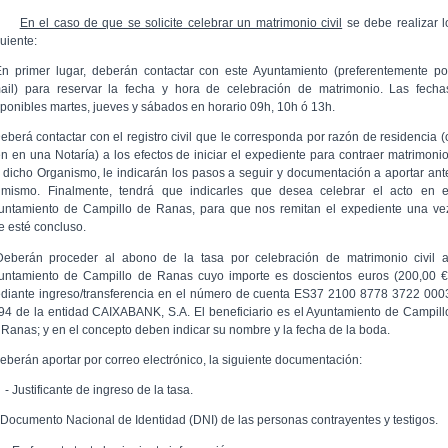
En el caso de que se solicite celebrar un matrimonio civil
se debe realizar l
uiente:
En primer lugar, deberán contactar con este Ayuntamiento (preferentemente po
ail) para reservar la fecha y hora de celebración de matrimonio. Las fecha
sponibles martes, jueves y sábados en horario 09h, 10h ó 13h.
Deberá contactar con el registro civil que le corresponda por razón de residencia (
en en una Notaría) a los efectos de iniciar el expediente para contraer matrimonio
 dicho Organismo, le indicarán los pasos a seguir y documentación a aportar ant
 mismo. Finalmente, tendrá que indicarles que desea celebrar el acto en e
untamiento de Campillo de Ranas, para que nos remitan el expediente una ve
e esté concluso.
Deberán proceder al abono de la tasa por celebración de matrimonio civil a
untamiento de Campillo de Ranas cuyo importe es doscientos euros (200,00 €
diante ingreso/transferencia en el número de cuenta ES37 2100 8778 3722 000
94 de la entidad CAIXABANK, S.A. El beneficiario es el Ayuntamiento de Campill
 Ranas; y en el concepto deben indicar su nombre y la fecha de la boda.
Deberán aportar por correo electrónico, la siguiente documentación:
Justificante de ingreso de la tasa.
Documento Nacional de Identidad (DNI) de las personas contrayentes y testigos.