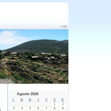
Login
Agosto 2026
L
M
M
J
V
S
D
1
2
3
4
5
6
7
8
9
s