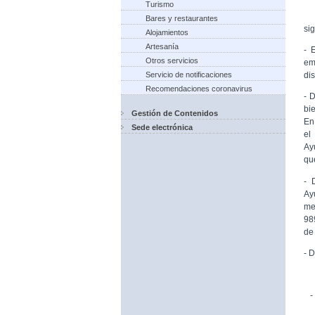
Turismo
Bares y restaurantes
sig
Alojamientos
Artesanía
- 
Otros servicios
em
Servicio de notificaciones
di
Recomendaciones coronavirus
- 
bi
Gestión de Contenidos
En
Sede electrónica
el
Ay
qu
- 
Ay
me
98
de
- 
- 
- 