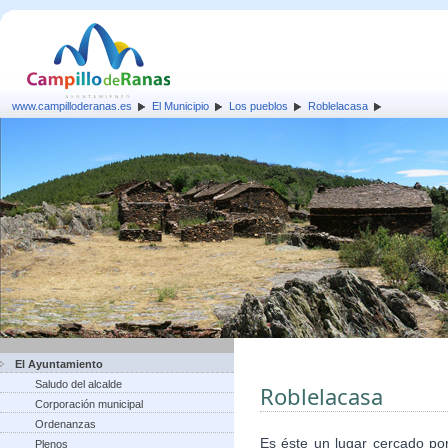
www.campilloderanas.es
El Municipio
Los pueblos
Roblelacasa
El Ayuntamiento
Saludo del alcalde
Roblelacasa
Corporación municipal
Ordenanzas
Es éste un lugar cercado po
Plenos