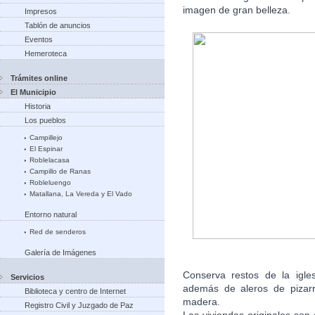
imagen de gran belleza.
Impresos
Tablón de anuncios
Eventos
Hemeroteca
Trámites online
El Municipio
Historia
Los pueblos
Campillejo
El Espinar
Roblelacasa
Campillo de Ranas
Robleluengo
Matallana, La Vereda y El Vado
Entorno natural
Red de senderos
Galería de Imágenes
Conserva restos de la igle
Servicios
además de aleros de pizarr
Biblioteca y centro de Internet
madera.
Registro Civil y Juzgado de Paz
Las viviendas originales son