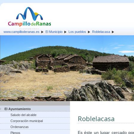
www.campilloderanas.es
El Municipio
Los pueblos
Roblelacasa
El Ayuntamiento
Saludo del alcalde
Roblelacasa
Corporación municipal
Ordenanzas
Es éste un lugar cercado po
Plenos