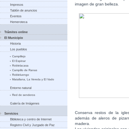
imagen de gran belleza.
Impresos
Tablón de anuncios
Eventos
Hemeroteca
Trámites online
El Municipio
Historia
Los pueblos
Campillejo
El Espinar
Roblelacasa
Campillo de Ranas
Robleluengo
Matallana, La Vereda y El Vado
Entorno natural
Red de senderos
Galería de Imágenes
Conserva restos de la igle
Servicios
además de aleros de pizarr
Biblioteca y centro de Internet
madera.
Registro Civil y Juzgado de Paz
Las viviendas originales son