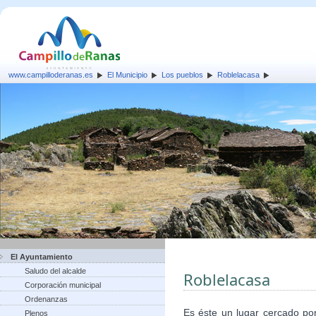
www.campilloderanas.es
El Municipio
Los pueblos
Roblelacasa
El Ayuntamiento
Saludo del alcalde
Roblelacasa
Corporación municipal
Ordenanzas
Es éste un lugar cercado po
Plenos