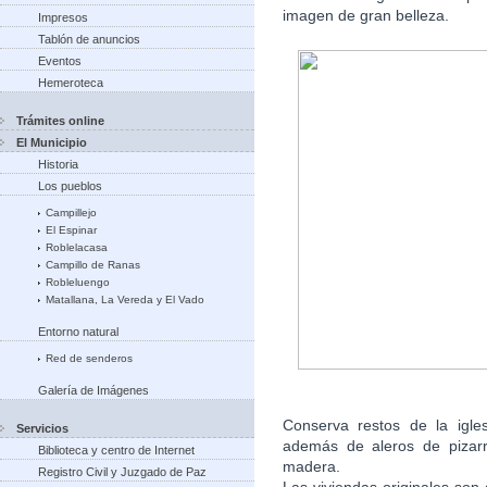
imagen de gran belleza.
Impresos
Tablón de anuncios
Eventos
Hemeroteca
Trámites online
El Municipio
Historia
Los pueblos
Campillejo
El Espinar
Roblelacasa
Campillo de Ranas
Robleluengo
Matallana, La Vereda y El Vado
Entorno natural
Red de senderos
Galería de Imágenes
Conserva restos de la igle
Servicios
además de aleros de pizarr
Biblioteca y centro de Internet
madera.
Registro Civil y Juzgado de Paz
Las viviendas originales son