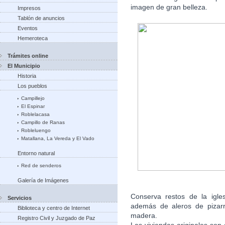
imagen de gran belleza.
Impresos
Tablón de anuncios
Eventos
Hemeroteca
Trámites online
El Municipio
Historia
Los pueblos
Campillejo
El Espinar
Roblelacasa
Campillo de Ranas
Robleluengo
Matallana, La Vereda y El Vado
Entorno natural
Red de senderos
Galería de Imágenes
Conserva restos de la igle
Servicios
además de aleros de pizarr
Biblioteca y centro de Internet
madera.
Registro Civil y Juzgado de Paz
Las viviendas originales son