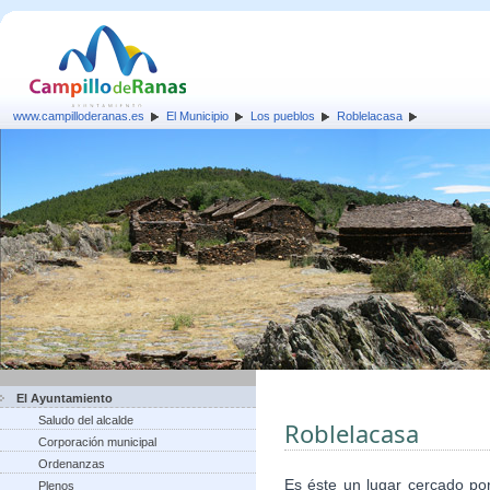
www.campilloderanas.es
El Municipio
Los pueblos
Roblelacasa
El Ayuntamiento
Saludo del alcalde
Roblelacasa
Corporación municipal
Ordenanzas
Es éste un lugar cercado po
Plenos