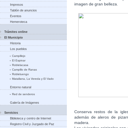
imagen de gran belleza.
Impresos
Tablón de anuncios
Eventos
Hemeroteca
Trámites online
El Municipio
Historia
Los pueblos
Campillejo
El Espinar
Roblelacasa
Campillo de Ranas
Robleluengo
Matallana, La Vereda y El Vado
Entorno natural
Red de senderos
Galería de Imágenes
Conserva restos de la igle
Servicios
además de aleros de pizarr
Biblioteca y centro de Internet
madera.
Registro Civil y Juzgado de Paz
Las viviendas originales son