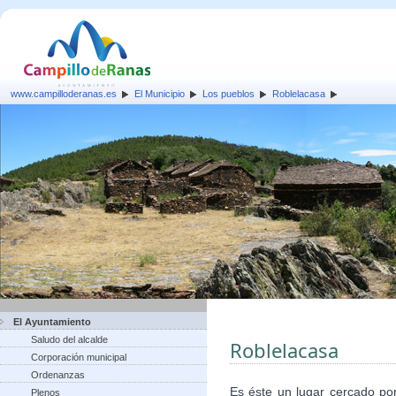
www.campilloderanas.es
El Municipio
Los pueblos
Roblelacasa
El Ayuntamiento
Saludo del alcalde
Roblelacasa
Corporación municipal
Ordenanzas
Es éste un lugar cercado po
Plenos