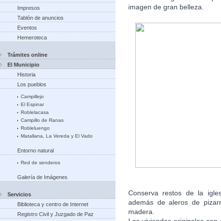
imagen de gran belleza.
Impresos
Tablón de anuncios
Eventos
Hemeroteca
Trámites online
El Municipio
Historia
Los pueblos
Campillejo
El Espinar
Roblelacasa
Campillo de Ranas
Robleluengo
Matallana, La Vereda y El Vado
Entorno natural
Red de senderos
Galería de Imágenes
Conserva restos de la igle
Servicios
además de aleros de pizarr
Biblioteca y centro de Internet
madera.
Registro Civil y Juzgado de Paz
Las viviendas originales son