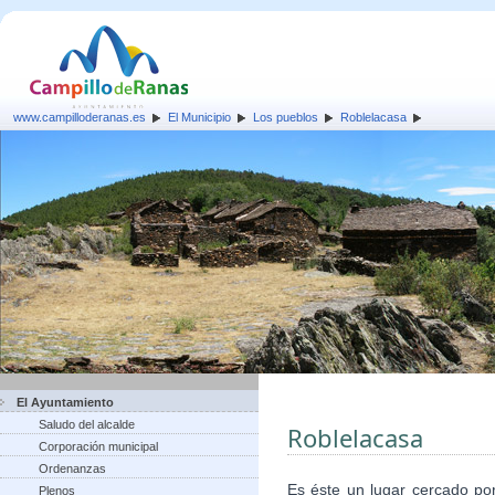
www.campilloderanas.es
El Municipio
Los pueblos
Roblelacasa
El Ayuntamiento
Saludo del alcalde
Roblelacasa
Corporación municipal
Ordenanzas
Es éste un lugar cercado po
Plenos