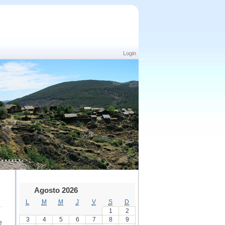
Login
Agosto 2026
L
M
M
J
V
S
D
1
2
3
4
5
6
7
8
9
e