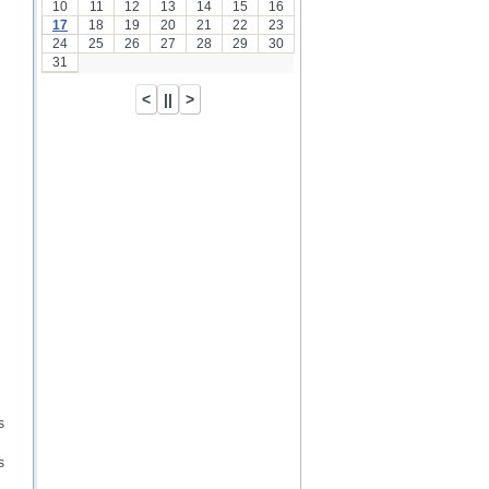
10
11
12
13
14
15
16
17
18
19
20
21
22
23
24
25
26
27
28
29
30
31
s
s