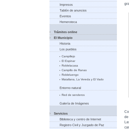
gr
Impresos
Tablón de anuncios
Eventos
Hemeroteca
Trámites online
El Municipio
Historia
Los pueblos
Campillejo
El Espinar
Roblelacasa
Campillo de Ranas
Robleluengo
Matallana, La Vereda y El Vado
Entorno natural
Red de senderos
Galería de Imágenes
Co
Servicios
de
Biblioteca y centro de Internet
La
Registro Civil y Juzgado de Paz
car