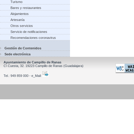
Turismo
Bares y restaurantes
Alojamientos
Artesanía
Otros servicios
Servicio de notificaciones
Recomendaciones coronavirus
Gestión de Contenidos
Sede electrónica
Ayuntamiento de Campillo de Ranas
C\ Cuesta, 32.
19223
Campillo de Ranas
(Guadalajara)
Tel.:
949 859 000 - e_Mail: