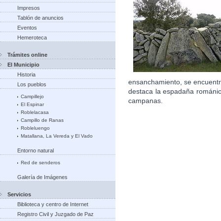
Impresos
Tablón de anuncios
Eventos
Hemeroteca
Trámites online
El Municipio
Historia
ensanchamiento, se encuentra
Los pueblos
destaca la espadaña románic
Campillejo
campanas.
El Espinar
Roblelacasa
Campillo de Ranas
Robleluengo
Matallana, La Vereda y El Vado
Entorno natural
Red de senderos
Galería de Imágenes
Servicios
Biblioteca y centro de Internet
Registro Civil y Juzgado de Paz