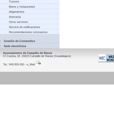
Turismo
Bares y restaurantes
Alojamientos
Artesanía
Otros servicios
Servicio de notificaciones
Recomendaciones coronavirus
Gestión de Contenidos
Sede electrónica
Ayuntamiento de Campillo de Ranas
C\ Cuesta, 32.
19223
Campillo de Ranas
(Guadalajara)
Tel.:
949 859 000 - e_Mail: