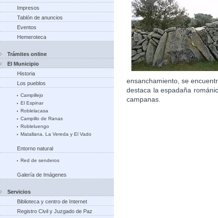
Impresos
Tablón de anuncios
Eventos
Hemeroteca
Trámites online
El Municipio
Historia
ensanchamiento, se encuentra
Los pueblos
destaca la espadaña románic
Campillejo
campanas.
El Espinar
Roblelacasa
Campillo de Ranas
Robleluengo
Matallana, La Vereda y El Vado
Entorno natural
Red de senderos
Galería de Imágenes
Servicios
Biblioteca y centro de Internet
Registro Civil y Juzgado de Paz