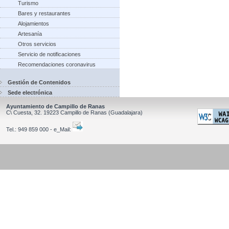
Turismo
Bares y restaurantes
Alojamientos
Artesanía
Otros servicios
Servicio de notificaciones
Recomendaciones coronavirus
Gestión de Contenidos
Sede electrónica
Ayuntamiento de Campillo de Ranas
C\ Cuesta, 32.
19223
Campillo de Ranas
(Guadalajara)
Tel.:
949 859 000 - e_Mail: