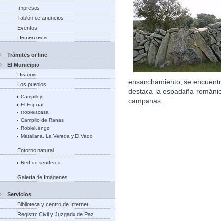
Impresos
Tablón de anuncios
Eventos
Hemeroteca
Trámites online
El Municipio
Historia
ensanchamiento, se encuentra
Los pueblos
destaca la espadaña románic
Campillejo
campanas.
El Espinar
Roblelacasa
Campillo de Ranas
Robleluengo
Matallana, La Vereda y El Vado
Entorno natural
Red de senderos
Galería de Imágenes
Servicios
Biblioteca y centro de Internet
Registro Civil y Juzgado de Paz