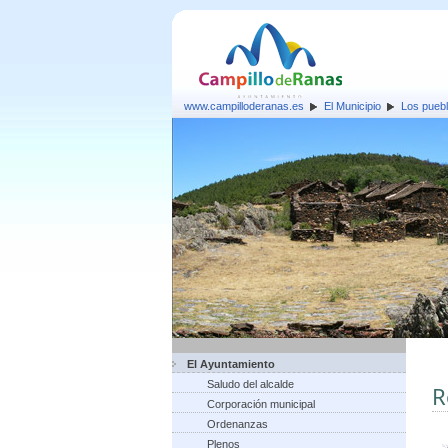
www.campilloderanas.es
El Municipio
Los pueb
El Ayuntamiento
Saludo del alcalde
R
Corporación municipal
Ordenanzas
Plenos