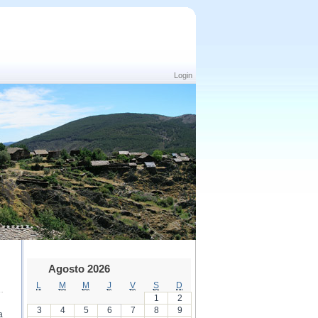
Login
Agosto 2026
L
M
M
J
V
S
D
1
2
3
4
5
6
7
8
9
a