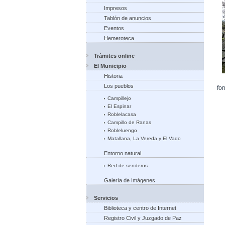
Impresos
Tablón de anuncios
Eventos
Hemeroteca
Trámites online
El Municipio
Historia
Los pueblos
fo
Campillejo
El Espinar
Roblelacasa
Campillo de Ranas
Robleluengo
Matallana, La Vereda y El Vado
Entorno natural
Red de senderos
Galería de Imágenes
Servicios
Biblioteca y centro de Internet
Registro Civil y Juzgado de Paz