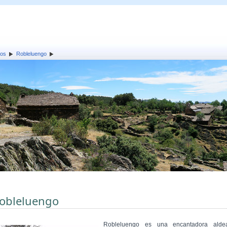
los
Robleluengo
obleluengo
Robleluengo es una encantadora alde