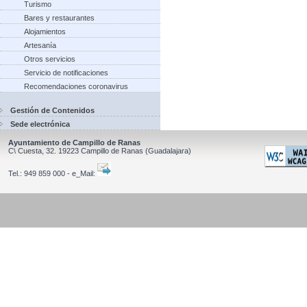
Turismo
Bares y restaurantes
Alojamientos
Artesanía
Otros servicios
Servicio de notificaciones
Recomendaciones coronavirus
Gestión de Contenidos
Sede electrónica
Ayuntamiento de Campillo de Ranas
C\ Cuesta, 32.
19223
Campillo de Ranas
(Guadalajara)
Tel.:
949 859 000 - e_Mail: