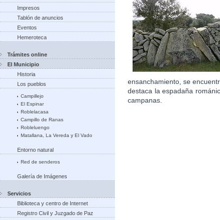
Impresos
Tablón de anuncios
Eventos
Hemeroteca
Trámites online
El Municipio
Historia
ensanchamiento, se encuentra
Los pueblos
destaca la espadaña románic
Campillejo
campanas.
El Espinar
Roblelacasa
Campillo de Ranas
Robleluengo
Matallana, La Vereda y El Vado
Entorno natural
Red de senderos
Galería de Imágenes
Servicios
Biblioteca y centro de Internet
Registro Civil y Juzgado de Paz