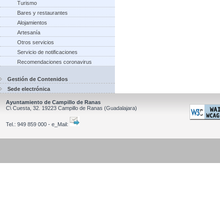
Turismo
Bares y restaurantes
Alojamientos
Artesanía
Otros servicios
Servicio de notificaciones
Recomendaciones coronavirus
Gestión de Contenidos
Sede electrónica
Ayuntamiento de Campillo de Ranas
C\ Cuesta, 32.
19223
Campillo de Ranas
(Guadalajara)
Tel.:
949 859 000 - e_Mail: