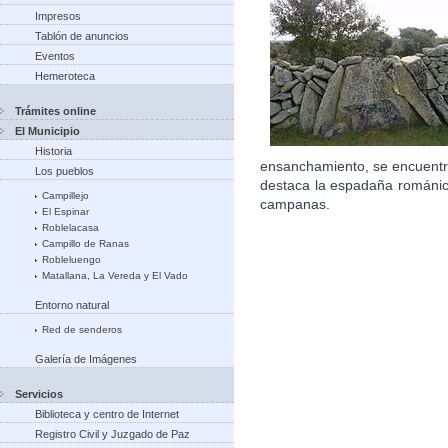
Impresos
Tablón de anuncios
Eventos
Hemeroteca
Trámites online
El Municipio
Historia
ensanchamiento, se encuentra
Los pueblos
destaca la espadaña románic
Campillejo
campanas.
El Espinar
Roblelacasa
Campillo de Ranas
Robleluengo
Matallana, La Vereda y El Vado
Entorno natural
Red de senderos
Galería de Imágenes
Servicios
Biblioteca y centro de Internet
Registro Civil y Juzgado de Paz