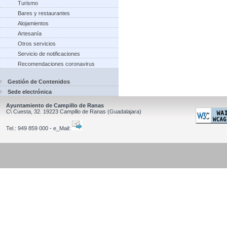
Turismo
Bares y restaurantes
Alojamientos
Artesanía
Otros servicios
Servicio de notificaciones
Recomendaciones coronavirus
Gestión de Contenidos
Sede electrónica
Ayuntamiento de Campillo de Ranas
C\ Cuesta, 32.
19223
Campillo de Ranas
(Guadalajara)
Tel.:
949 859 000 - e_Mail: