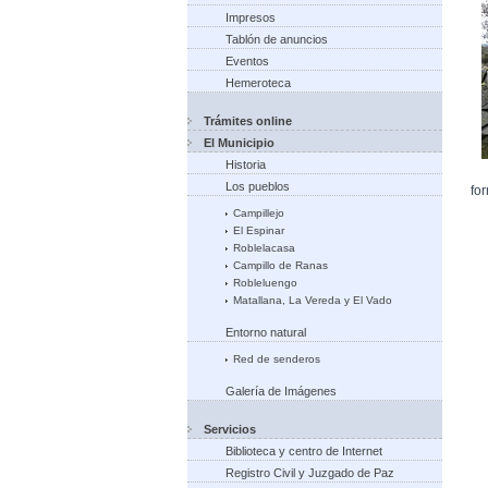
Impresos
Tablón de anuncios
Eventos
Hemeroteca
Trámites online
El Municipio
Historia
Los pueblos
fo
Campillejo
El Espinar
Roblelacasa
Campillo de Ranas
Robleluengo
Matallana, La Vereda y El Vado
Entorno natural
Red de senderos
Galería de Imágenes
Servicios
Biblioteca y centro de Internet
Registro Civil y Juzgado de Paz