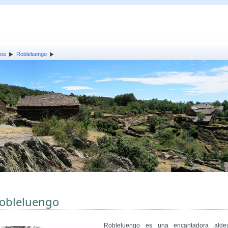
los
Robleluengo
obleluengo
Robleluengo es una encantadora alde