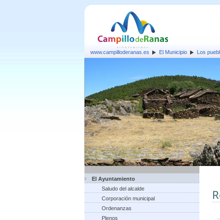
www.campilloderanas.es
El Municipio
Los pueb
El Ayuntamiento
Saludo del alcalde
R
Corporación municipal
Ordenanzas
Plenos