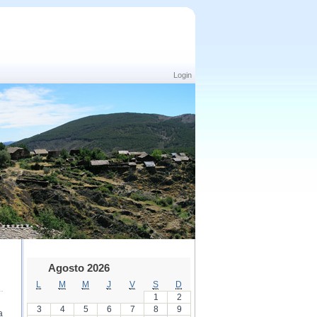
Login
Agosto 2026
L
M
M
J
V
S
D
1
2
3
4
5
6
7
8
9
a