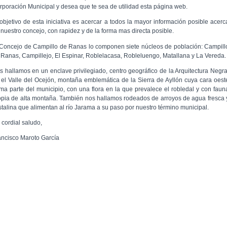
rporación Municipal y desea que te sea de utilidad esta página web.
 objetivo de esta iniciativa es acercar a todos la mayor información posible acerc
 nuestro concejo, con rapidez y de la forma mas directa posible.
 Concejo de Campillo de Ranas lo componen siete núcleos de población: Campill
 Ranas, Campillejo, El Espinar, Roblelacasa, Robleluengo, Matallana y La Vereda.
s hallamos en un enclave privilegiado, centro geográfico de la Arquitectura Negra
 el Valle del Ocejón, montaña emblemática de la Sierra de Ayllón cuya cara oest
rma parte del municipio, con una flora en la que prevalece el robledal y con faun
opia de alta montaña. También nos hallamos rodeados de arroyos de agua fresca 
istalina que alimentan al río Jarama a su paso por nuestro término municipal.
 cordial saludo,
ancisco Maroto García