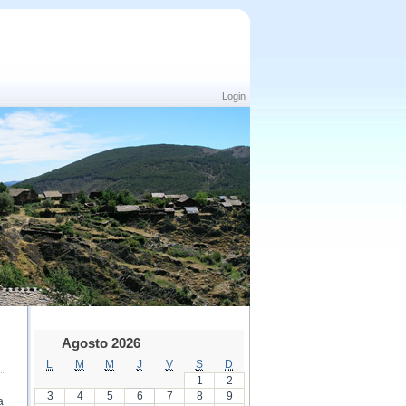
Login
Agosto 2026
L
M
M
J
V
S
D
1
2
3
4
5
6
7
8
9
a