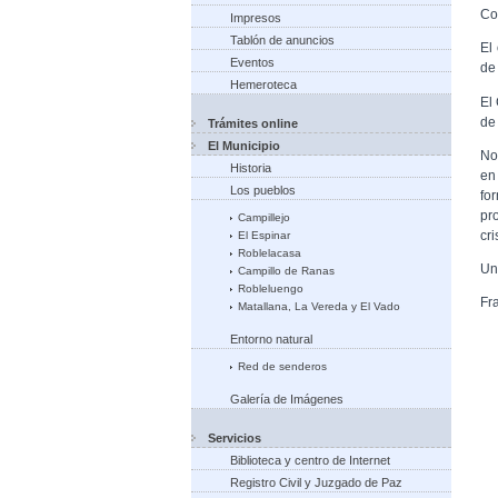
Co
Impresos
Tablón de anuncios
El
Eventos
de
Hemeroteca
El
de
Trámites online
El Municipio
No
Historia
en
Los pueblos
fo
pr
Campillejo
cr
El Espinar
Roblelacasa
Un
Campillo de Ranas
Robleluengo
Fr
Matallana, La Vereda y El Vado
Entorno natural
Red de senderos
Galería de Imágenes
Servicios
Biblioteca y centro de Internet
Registro Civil y Juzgado de Paz