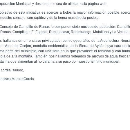
rporación Municipal y desea que te sea de utilidad esta página web.
 objetivo de esta iniciativa es acercar a todos la mayor información posible acerc
 nuestro concejo, con rapidez y de la forma mas directa posible.
 Concejo de Campillo de Ranas lo componen siete núcleos de población: Campill
 Ranas, Campillejo, El Espinar, Roblelacasa, Robleluengo, Matallana y La Vereda.
s hallamos en un enclave privilegiado, centro geográfico de la Arquitectura Negra
 el Valle del Ocejón, montaña emblemática de la Sierra de Ayllón cuya cara oest
rma parte del municipio, con una flora en la que prevalece el robledal y con faun
opia de alta montaña. También nos hallamos rodeados de arroyos de agua fresca 
istalina que alimentan al río Jarama a su paso por nuestro término municipal.
 cordial saludo,
ancisco Maroto García