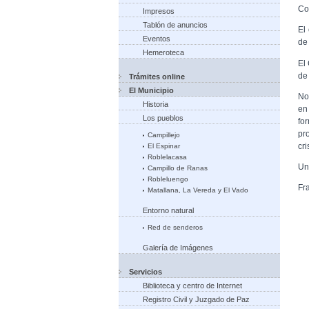
Co
Impresos
Tablón de anuncios
El
Eventos
de
Hemeroteca
El
de
Trámites online
El Municipio
No
Historia
en
Los pueblos
fo
pr
Campillejo
cr
El Espinar
Roblelacasa
Un
Campillo de Ranas
Robleluengo
Fr
Matallana, La Vereda y El Vado
Entorno natural
Red de senderos
Galería de Imágenes
Servicios
Biblioteca y centro de Internet
Registro Civil y Juzgado de Paz