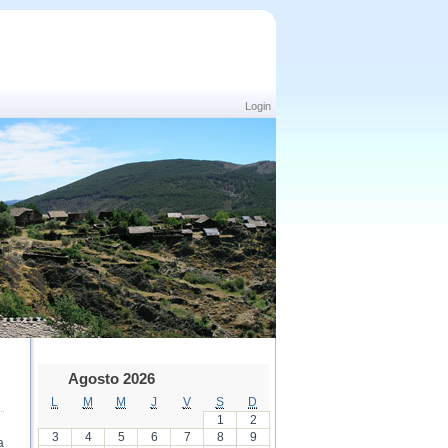
Login
Agosto 2026
L
M
M
J
V
S
D
1
2
3
4
5
6
7
8
9
a