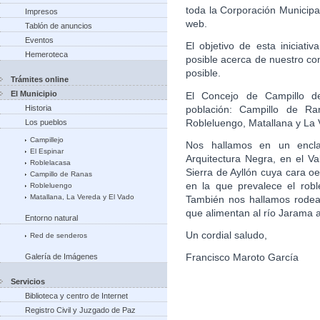
toda la Corporación Municipa
Impresos
web.
Tablón de anuncios
Eventos
El objetivo de esta iniciati
Hemeroteca
posible acerca de nuestro co
posible.
Trámites online
El Municipio
El Concejo de Campillo d
población: Campillo de Ran
Historia
Robleluengo, Matallana y La 
Los pueblos
Campillejo
Nos hallamos en un enclav
El Espinar
Arquitectura Negra, en el V
Roblelacasa
Sierra de Ayllón cuya cara oe
Campillo de Ranas
en la que prevalece el rob
Robleluengo
Matallana, La Vereda y El Vado
También nos hallamos rodead
que alimentan al río Jarama 
Entorno natural
Un cordial saludo,
Red de senderos
Francisco Maroto García
Galería de Imágenes
Servicios
Biblioteca y centro de Internet
Registro Civil y Juzgado de Paz