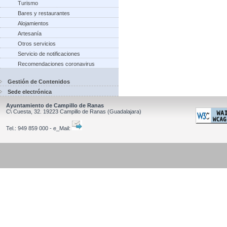
Turismo
Bares y restaurantes
Alojamientos
Artesanía
Otros servicios
Servicio de notificaciones
Recomendaciones coronavirus
Gestión de Contenidos
Sede electrónica
Ayuntamiento de Campillo de Ranas
C\ Cuesta, 32.
19223
Campillo de Ranas
(Guadalajara)
Tel.:
949 859 000 - e_Mail: