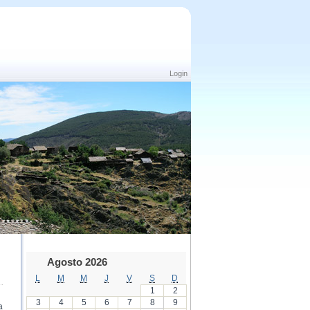
Login
Agosto 2026
L
M
M
J
V
S
D
1
2
3
4
5
6
7
8
9
a