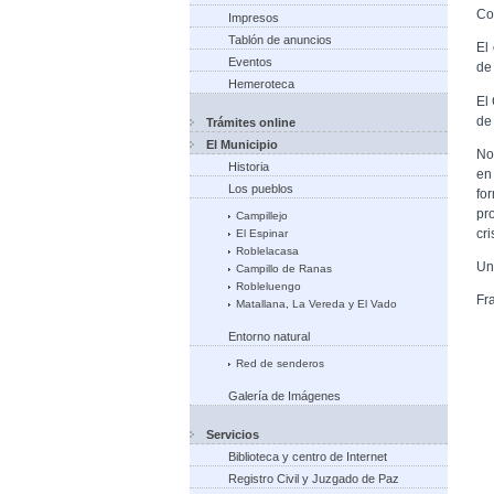
Co
Impresos
Tablón de anuncios
El
Eventos
de
Hemeroteca
El
de
Trámites online
El Municipio
No
Historia
en
Los pueblos
fo
pr
Campillejo
cr
El Espinar
Roblelacasa
Un
Campillo de Ranas
Robleluengo
Fr
Matallana, La Vereda y El Vado
Entorno natural
Red de senderos
Galería de Imágenes
Servicios
Biblioteca y centro de Internet
Registro Civil y Juzgado de Paz