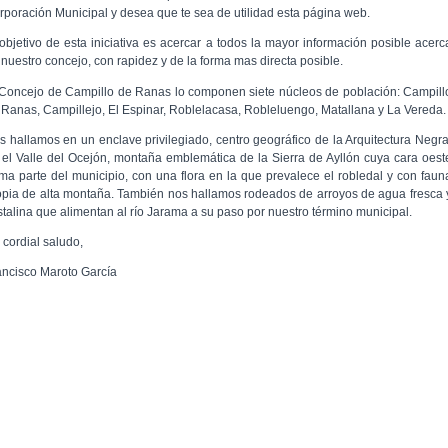
rporación Municipal y desea que te sea de utilidad esta página web.
 objetivo de esta iniciativa es acercar a todos la mayor información posible acerc
 nuestro concejo, con rapidez y de la forma mas directa posible.
 Concejo de Campillo de Ranas lo componen siete núcleos de población: Campill
 Ranas, Campillejo, El Espinar, Roblelacasa, Robleluengo, Matallana y La Vereda.
s hallamos en un enclave privilegiado, centro geográfico de la Arquitectura Negra
 el Valle del Ocejón, montaña emblemática de la Sierra de Ayllón cuya cara oest
rma parte del municipio, con una flora en la que prevalece el robledal y con faun
opia de alta montaña. También nos hallamos rodeados de arroyos de agua fresca 
istalina que alimentan al río Jarama a su paso por nuestro término municipal.
 cordial saludo,
ancisco Maroto García