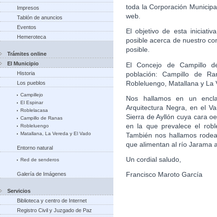
toda la Corporación Municipa
Impresos
web.
Tablón de anuncios
Eventos
El objetivo de esta iniciati
Hemeroteca
posible acerca de nuestro co
posible.
Trámites online
El Municipio
El Concejo de Campillo d
población: Campillo de Ran
Historia
Robleluengo, Matallana y La 
Los pueblos
Campillejo
Nos hallamos en un enclav
El Espinar
Arquitectura Negra, en el V
Roblelacasa
Sierra de Ayllón cuya cara oe
Campillo de Ranas
en la que prevalece el rob
Robleluengo
Matallana, La Vereda y El Vado
También nos hallamos rodead
que alimentan al río Jarama 
Entorno natural
Un cordial saludo,
Red de senderos
Francisco Maroto García
Galería de Imágenes
Servicios
Biblioteca y centro de Internet
Registro Civil y Juzgado de Paz