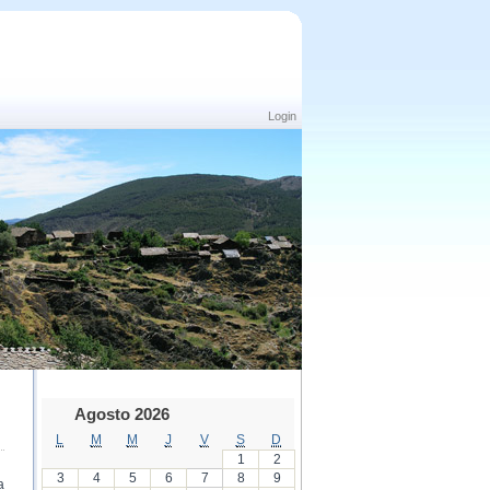
Login
Agosto 2026
L
M
M
J
V
S
D
1
2
3
4
5
6
7
8
9
a