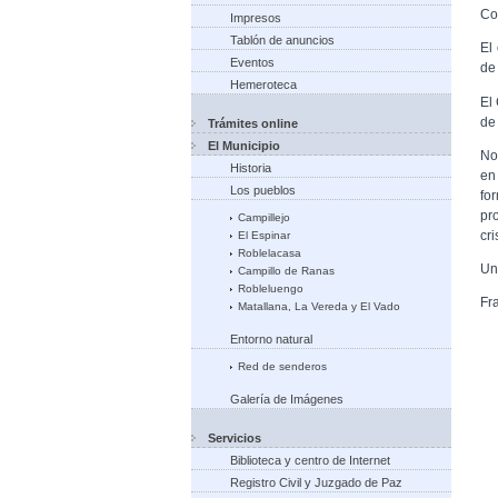
Co
Impresos
Tablón de anuncios
El
Eventos
de
Hemeroteca
El
de
Trámites online
El Municipio
No
Historia
en
Los pueblos
fo
pr
Campillejo
cr
El Espinar
Roblelacasa
Un
Campillo de Ranas
Robleluengo
Fr
Matallana, La Vereda y El Vado
Entorno natural
Red de senderos
Galería de Imágenes
Servicios
Biblioteca y centro de Internet
Registro Civil y Juzgado de Paz