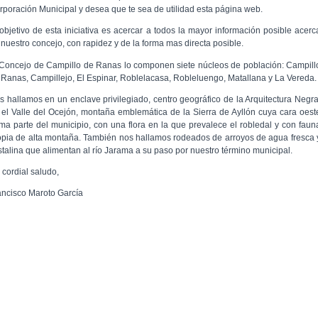
rporación Municipal y desea que te sea de utilidad esta página web.
 objetivo de esta iniciativa es acercar a todos la mayor información posible acerc
 nuestro concejo, con rapidez y de la forma mas directa posible.
 Concejo de Campillo de Ranas lo componen siete núcleos de población: Campill
 Ranas, Campillejo, El Espinar, Roblelacasa, Robleluengo, Matallana y La Vereda.
s hallamos en un enclave privilegiado, centro geográfico de la Arquitectura Negra
 el Valle del Ocejón, montaña emblemática de la Sierra de Ayllón cuya cara oest
rma parte del municipio, con una flora en la que prevalece el robledal y con faun
opia de alta montaña. También nos hallamos rodeados de arroyos de agua fresca 
istalina que alimentan al río Jarama a su paso por nuestro término municipal.
 cordial saludo,
ancisco Maroto García