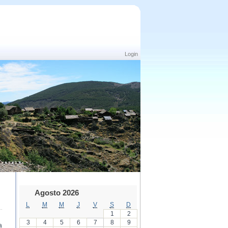
Login
Agosto 2026
L
M
M
J
V
S
D
1
2
3
4
5
6
7
8
9
a