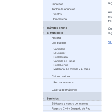
reg
Impresos
Tablón de anuncios
Au
Eventos
me
Hemeroteca
tr
Trámites online
Co
El Municipio
di
Historia
SE
Los pueblos
Campillejo
El Espinar
Roblelacasa
Campillo de Ranas
Robleluengo
Matallana, La Vereda y El Vado
Entorno natural
Red de senderos
Galería de Imágenes
Servicios
Biblioteca y centro de Internet
Registro Civil y Juzgado de Paz