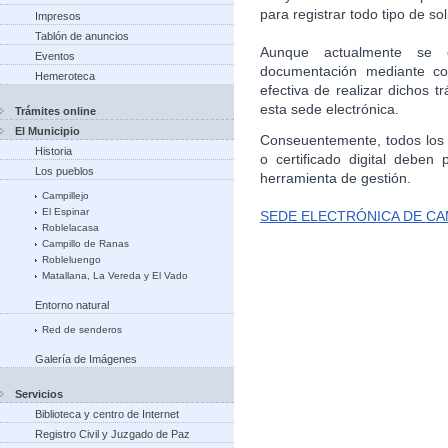
para registrar todo tipo de sol
Impresos
Tablón de anuncios
Aunque actualmente se e
Eventos
documentación mediante cor
Hemeroteca
efectiva de realizar dichos 
esta sede electrónica.
Trámites online
El Municipio
Conseuentemente, todos los 
Historia
o certificado digital deben 
Los pueblos
herramienta de gestión.
Campillejo
El Espinar
SEDE ELECTRÓNICA DE CA
Roblelacasa
Campillo de Ranas
Robleluengo
Matallana, La Vereda y El Vado
Entorno natural
Red de senderos
Galería de Imágenes
Servicios
Biblioteca y centro de Internet
Registro Civil y Juzgado de Paz