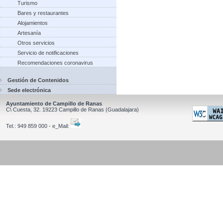
Turismo
Bares y restaurantes
Alojamientos
Artesanía
Otros servicios
Servicio de notificaciones
Recomendaciones coronavirus
Gestión de Contenidos
Sede electrónica
Ayuntamiento de Campillo de Ranas
C\ Cuesta, 32.
19223
Campillo de Ranas
(Guadalajara)
Tel.:
949 859 000 - e_Mail: