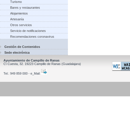
Turismo
Bares y restaurantes
Alojamientos
Artesanía
Otros servicios
Servicio de notificaciones
Recomendaciones coronavirus
Gestión de Contenidos
Sede electrónica
Ayuntamiento de Campillo de Ranas
C\ Cuesta, 32.
19223
Campillo de Ranas
(Guadalajara)
Tel.:
949 859 000 - e_Mail: