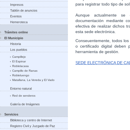
para registrar todo tipo de sol
Impresos
Tablón de anuncios
Aunque actualmente se e
Eventos
documentación mediante cor
Hemeroteca
efectiva de realizar dichos 
esta sede electrónica.
Trámites online
El Municipio
Conseuentemente, todos los 
Historia
o certificado digital deben 
Los pueblos
herramienta de gestión.
Campillejo
El Espinar
SEDE ELECTRÓNICA DE CA
Roblelacasa
Campillo de Ranas
Robleluengo
Matallana, La Vereda y El Vado
Entorno natural
Red de senderos
Galería de Imágenes
Servicios
Biblioteca y centro de Internet
Registro Civil y Juzgado de Paz