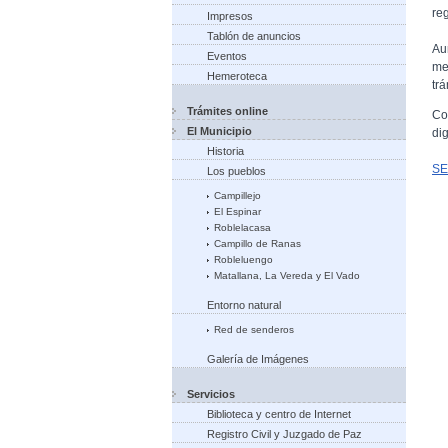
reg
Impresos
Tablón de anuncios
Au
Eventos
me
Hemeroteca
tr
Trámites online
Co
El Municipio
di
Historia
SE
Los pueblos
Campillejo
El Espinar
Roblelacasa
Campillo de Ranas
Robleluengo
Matallana, La Vereda y El Vado
Entorno natural
Red de senderos
Galería de Imágenes
Servicios
Biblioteca y centro de Internet
Registro Civil y Juzgado de Paz