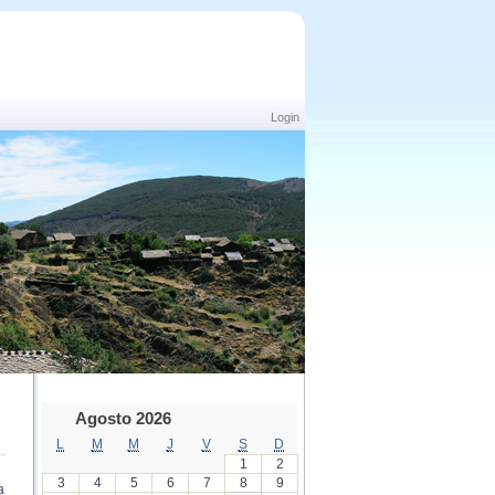
Login
Agosto 2026
L
M
M
J
V
S
D
1
2
3
4
5
6
7
8
9
a