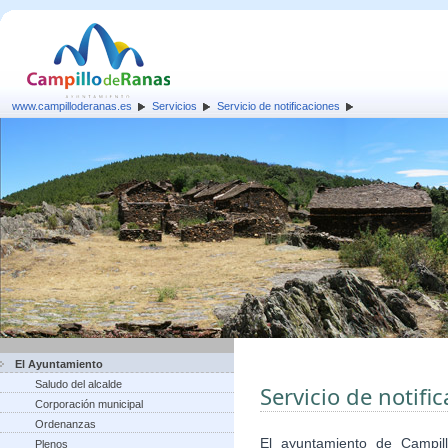
www.campilloderanas.es
Servicios
Servicio de notificaciones
El Ayuntamiento
Saludo del alcalde
Servicio de notifi
Corporación municipal
Ordenanzas
El ayuntamiento de Campi
Plenos