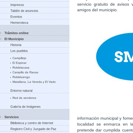
servicio gratuito de avisos
Impresos
amigos del municipio.
Tablón de anuncios
Eventos
Hemeroteca
Trámites online
El Municipio
Historia
Los pueblos
Campillejo
El Espinar
Roblelacasa
Campillo de Ranas
Robleluengo
Matallana, La Vereda y El Vado
Entorno natural
Red de senderos
Galería de Imágenes
Servicios
información municipal y fome
Biblioteca y centro de Internet
localidad se enmarca en la
Registro Civil y Juzgado de Paz
pretende dar cumplida cuent