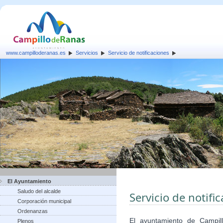
www.campilloderanas.es
Servicios
Servicio de notificaciones
El Ayuntamiento
Saludo del alcalde
Servicio de notifi
Corporación municipal
Ordenanzas
El ayuntamiento de Campi
Plenos