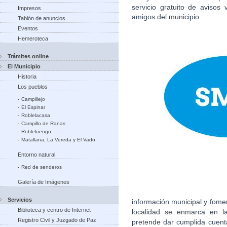
servicio gratuito de avisos
Impresos
amigos del municipio.
Tablón de anuncios
Eventos
Hemeroteca
Trámites online
El Municipio
Historia
Los pueblos
Campillejo
El Espinar
Roblelacasa
Campillo de Ranas
Robleluengo
Matallana, La Vereda y El Vado
Entorno natural
Red de senderos
Galería de Imágenes
Servicios
información municipal y fome
Biblioteca y centro de Internet
localidad se enmarca en la
Registro Civil y Juzgado de Paz
pretende dar cumplida cuent