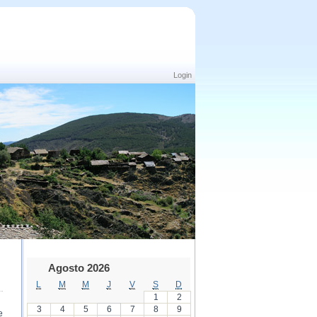
Login
Agosto 2026
L
M
M
J
V
S
D
1
2
3
4
5
6
7
8
9
e