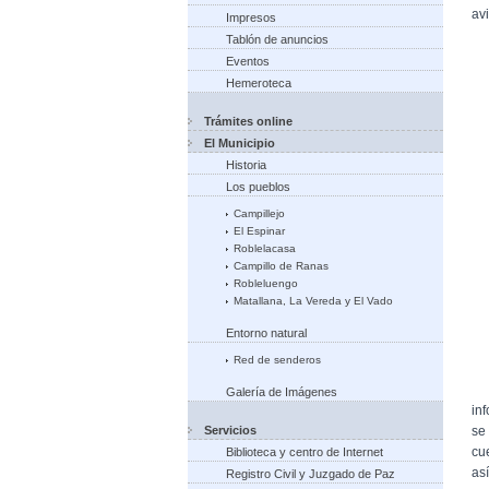
av
Impresos
Tablón de anuncios
Eventos
Hemeroteca
Trámites online
El Municipio
Historia
Los pueblos
Campillejo
El Espinar
Roblelacasa
Campillo de Ranas
Robleluengo
Matallana, La Vereda y El Vado
Entorno natural
Red de senderos
Galería de Imágenes
in
Servicios
se
cu
Biblioteca y centro de Internet
as
Registro Civil y Juzgado de Paz