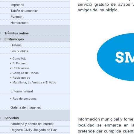
servicio gratuito de avisos
Impresos
amigos del municipio.
Tablón de anuncios
Eventos
Hemeroteca
Trámites online
El Municipio
Historia
Los pueblos
Campillejo
El Espinar
Roblelacasa
Campillo de Ranas
Robleluengo
Matallana, La Vereda y El Vado
Entorno natural
Red de senderos
Galería de Imágenes
Servicios
información municipal y fome
Biblioteca y centro de Internet
localidad se enmarca en la
Registro Civil y Juzgado de Paz
pretende dar cumplida cuent