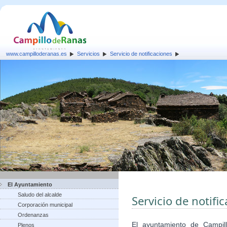
www.campilloderanas.es
Servicios
Servicio de notificaciones
El Ayuntamiento
Saludo del alcalde
Servicio de notifi
Corporación municipal
Ordenanzas
El ayuntamiento de Campi
Plenos