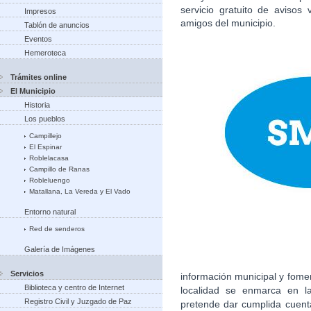
servicio gratuito de avisos
Impresos
amigos del municipio.
Tablón de anuncios
Eventos
Hemeroteca
Trámites online
El Municipio
Historia
Los pueblos
Campillejo
El Espinar
Roblelacasa
Campillo de Ranas
Robleluengo
Matallana, La Vereda y El Vado
Entorno natural
Red de senderos
Galería de Imágenes
Servicios
información municipal y fome
Biblioteca y centro de Internet
localidad se enmarca en la
Registro Civil y Juzgado de Paz
pretende dar cumplida cuent