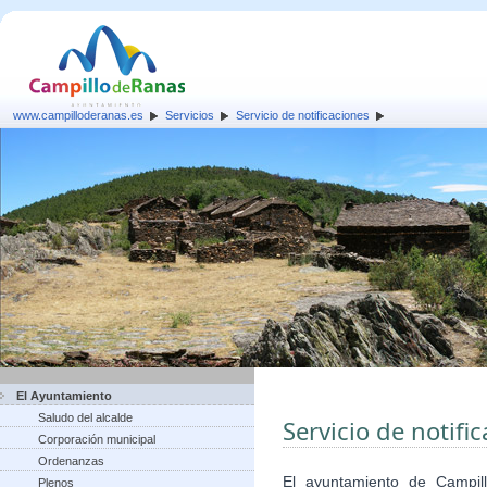
www.campilloderanas.es
Servicios
Servicio de notificaciones
El Ayuntamiento
Saludo del alcalde
Servicio de notifi
Corporación municipal
Ordenanzas
El ayuntamiento de Campi
Plenos