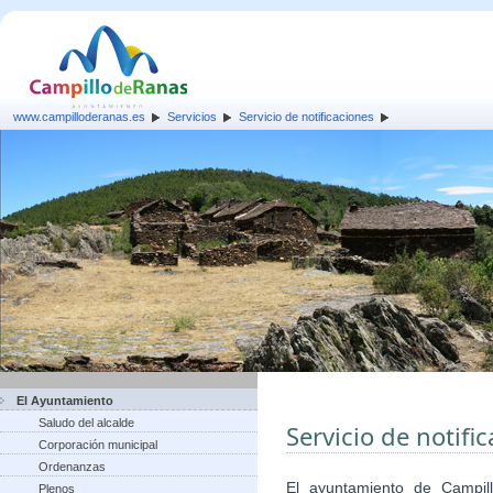
www.campilloderanas.es
Servicios
Servicio de notificaciones
El Ayuntamiento
Saludo del alcalde
Servicio de notifi
Corporación municipal
Ordenanzas
El ayuntamiento de Campi
Plenos