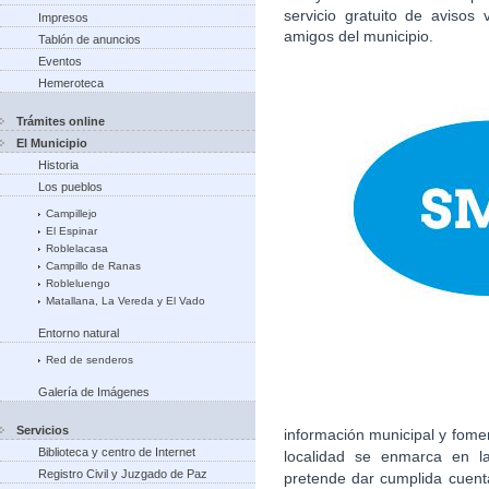
servicio gratuito de avisos
Impresos
amigos del municipio.
Tablón de anuncios
Eventos
Hemeroteca
Trámites online
El Municipio
Historia
Los pueblos
Campillejo
El Espinar
Roblelacasa
Campillo de Ranas
Robleluengo
Matallana, La Vereda y El Vado
Entorno natural
Red de senderos
Galería de Imágenes
Servicios
información municipal y fome
Biblioteca y centro de Internet
localidad se enmarca en la
Registro Civil y Juzgado de Paz
pretende dar cumplida cuent