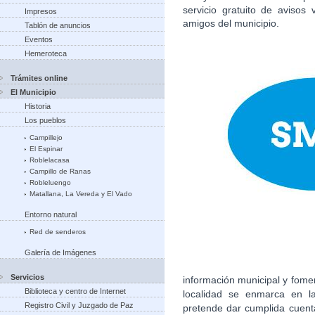
servicio gratuito de avisos
Impresos
amigos del municipio.
Tablón de anuncios
Eventos
Hemeroteca
Trámites online
El Municipio
Historia
Los pueblos
Campillejo
El Espinar
Roblelacasa
Campillo de Ranas
Robleluengo
Matallana, La Vereda y El Vado
Entorno natural
Red de senderos
Galería de Imágenes
Servicios
información municipal y fome
Biblioteca y centro de Internet
localidad se enmarca en la
Registro Civil y Juzgado de Paz
pretende dar cumplida cuent