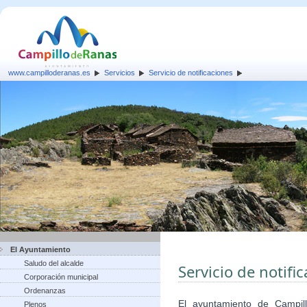
www.campilloderanas.es
Servicios
Servicio de notificaciones
El Ayuntamiento
Saludo del alcalde
Servicio de notifi
Corporación municipal
Ordenanzas
El ayuntamiento de Campi
Plenos