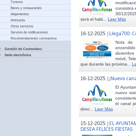
Turismo
modificac
consistirá
Bares y restaurantes
30/12/2025
Alojamientos
será el habi...
Leer Más
Artesanía
Otros servicios
|
Llega700: 
Servicio de notificaciones
16-12-2025
Recomendaciones coronavirus
Nota de 
encendid
Gestión de Contenidos
diciembre
Sede electrónica
móvil, Tel
que durante las próxima...
L
|
¡Nuevo cana
16-12-2025
El Ayunta
nuevo sis
consisten
el canal p
direc...
Leer Más
|
EL AYUNTA
15-12-2025
DESEA FELICES FIESTAS