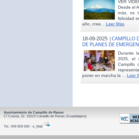
VER VÍDE
Desde el 
más, os t
felicidad 
año, cree...
Leer Más
|
CAMPILLO D
18-09-2025
DE PLANES DE EMERGEN
Durante 
2025, el 
Campillo 
represent
poner en marcha la ...
Leer 
Ayuntamiento de Campillo de Ranas
C\ Cuesta, 32.
19223
Campillo de Ranas
(Guadalajara)
Tel.:
949 859 000 - e_Mail: