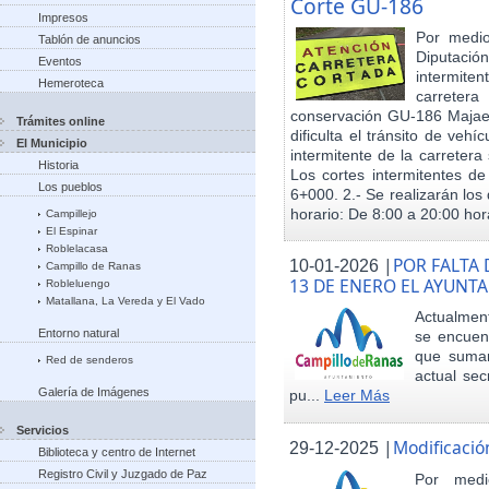
Corte GU-186
Impresos
Por medio
Tablón de anuncios
Diputació
Eventos
intermiten
Hemeroteca
carreter
conservación GU-186 Majael
Trámites online
dificulta el tránsito de veh
El Municipio
intermitente de la carretera 
Historia
Los cortes intermitentes de
Los pueblos
6+000. 2.- Se realizarán los 
horario: De 8:00 a 20:00 hora
Campillejo
El Espinar
Roblelacasa
|
POR FALTA 
10-01-2026
Campillo de Ranas
13 DE ENERO EL AYUN
Robleluengo
Matallana, La Vereda y El Vado
Actualmen
Entorno natural
se encuent
que sumar
Red de senderos
actual sec
Galería de Imágenes
pu...
Leer Más
Servicios
|
Modificació
29-12-2025
Biblioteca y centro de Internet
Registro Civil y Juzgado de Paz
Por med