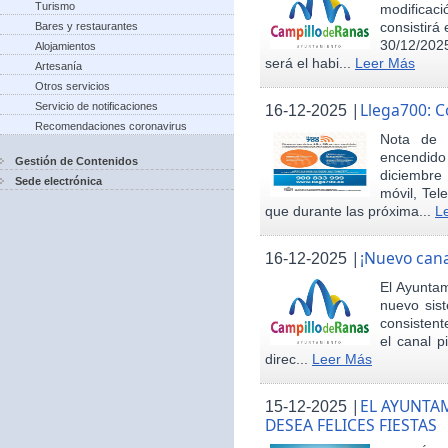
Turismo
modificac
consistirá
Bares y restaurantes
30/12/2025
Alojamientos
será el habi...
Leer Más
Artesanía
Otros servicios
|
Llega700: 
Servicio de notificaciones
16-12-2025
Recomendaciones coronavirus
Nota de 
encendid
Gestión de Contenidos
diciembre
Sede electrónica
móvil, Tel
que durante las próxima...
L
|
¡Nuevo cana
16-12-2025
El Ayunta
nuevo sis
consisten
el canal p
direc...
Leer Más
|
EL AYUNTA
15-12-2025
DESEA FELICES FIESTAS