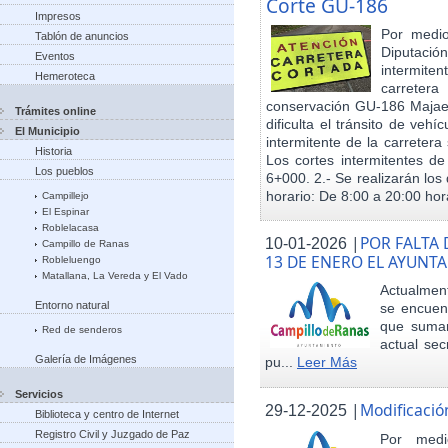
Corte GU-186
Impresos
Por medio
Tablón de anuncios
Diputació
Eventos
intermiten
Hemeroteca
carreter
conservación GU-186 Majael
Trámites online
dificulta el tránsito de veh
El Municipio
intermitente de la carretera 
Historia
Los cortes intermitentes de
Los pueblos
6+000. 2.- Se realizarán los 
horario: De 8:00 a 20:00 hora
Campillejo
El Espinar
Roblelacasa
|
POR FALTA 
10-01-2026
Campillo de Ranas
13 DE ENERO EL AYUN
Robleluengo
Matallana, La Vereda y El Vado
Actualmen
Entorno natural
se encuent
que sumar
Red de senderos
actual sec
Galería de Imágenes
pu...
Leer Más
Servicios
|
Modificació
29-12-2025
Biblioteca y centro de Internet
Registro Civil y Juzgado de Paz
Por med