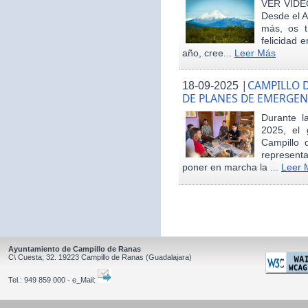
VER VÍDE
Desde el 
más, os t
felicidad 
año, cree...
Leer Más
|
CAMPILLO D
18-09-2025
DE PLANES DE EMERGEN
Durante 
2025, el 
Campillo 
represent
poner en marcha la ...
Leer 
Ayuntamiento de Campillo de Ranas
C\ Cuesta, 32.
19223
Campillo de Ranas
(Guadalajara)
Tel.:
949 859 000 - e_Mail: