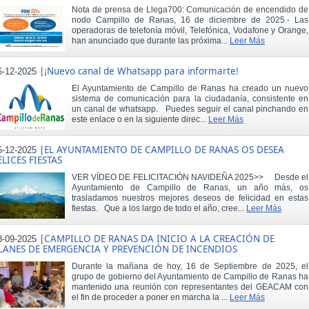
Nota de prensa de Llega700: Comunicación de encendido de
nodo Campillo de Ranas, 16 de diciembre de 2025.- Las
operadoras de telefonía móvil, Telefónica, Vodafone y Orange,
han anunciado que durante las próxima...
Leer Más
|
¡Nuevo canal de Whatsapp para informarte!
6-12-2025
El Ayuntamiento de Campillo de Ranas ha creado un nuevo
sistema de comunicación para la ciudadanía, consistente en
un canal de whatsapp. Puedes seguir el canal pinchando en
este enlace o en la siguiente direc...
Leer Más
|
EL AYUNTAMIENTO DE CAMPILLO DE RANAS OS DESEA
5-12-2025
ELICES FIESTAS
VER VÍDEO DE FELICITACIÓN NAVIDEÑA 2025>> Desde el
Ayuntamiento de Campillo de Ranas, un año más, os
trasladamos nuestros mejores deseos de felicidad en estas
fiestas. Que a los largo de todo el año, cree...
Leer Más
|
CAMPILLO DE RANAS DA INICIO A LA CREACIÓN DE
8-09-2025
LANES DE EMERGENCIA Y PREVENCIÓN DE INCENDIOS
Durante la mañana de hoy, 16 de Septiembre de 2025, el
grupo de gobierno del Ayuntamiento de Campillo de Ranas ha
mantenido una reunión con representantes del GEACAM con
el fin de proceder a poner en marcha la ...
Leer Más