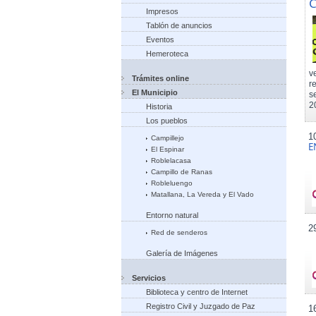
C
Impresos
Tablón de anuncios
Eventos
Hemeroteca
v
Trámites online
r
El Municipio
s
2
Historia
Los pueblos
1
Campillejo
E
El Espinar
Roblelacasa
Campillo de Ranas
Robleluengo
Matallana, La Vereda y El Vado
Entorno natural
2
Red de senderos
Galería de Imágenes
Servicios
Biblioteca y centro de Internet
Registro Civil y Juzgado de Paz
1