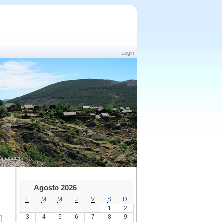
Login
Agosto 2026
L
M
M
J
V
S
D
1
2
3
4
5
6
7
8
9