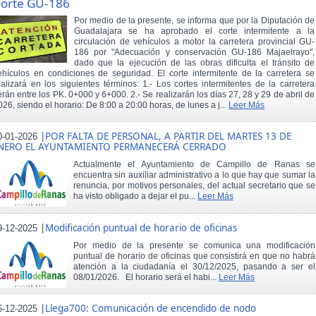
orte GU-186
Por medio de la presente, se informa que por la Diputación de
Guadalajara se ha aprobado el corte intermitente a la
circulación de vehículos a motor la carretera provincial GU-
186 por "Adecuación y conservación GU-186 Majaelrayo",
dado que la ejecución de las obras dificulta el tránsito de
ehículos en condiciones de seguridad. El corte intermitente de la carretera se
ealizará en los siguientes términos: 1.- Los cortes intermitentes de la carretera
erán entre los PK. 0+000 y 6+000. 2.- Se realizarán los días 27, 28 y 29 de abril de
026, siendo el horario: De 8:00 a 20:00 horas, de lunes a j...
Leer Más
|
POR FALTA DE PERSONAL, A PARTIR DEL MARTES 13 DE
0-01-2026
NERO EL AYUNTAMIENTO PERMANECERÁ CERRADO
Actualmente el Ayuntamiento de Campillo de Ranas se
encuentra sin auxiliar administrativo a lo que hay que sumar la
renuncia, por motivos personales, del actual secretario que se
ha visto obligado a dejar el pu...
Leer Más
|
Modificación puntual de horario de oficinas
9-12-2025
Por medio de la presente se comunica una modificación
puntual de horario de oficinas que consistirá en que no habrá
atención a la ciudadanía el 30/12/2025, pasando a ser el
08/01/2026. El horario será el habi...
Leer Más
|
Llega700: Comunicación de encendido de nodo
6-12-2025