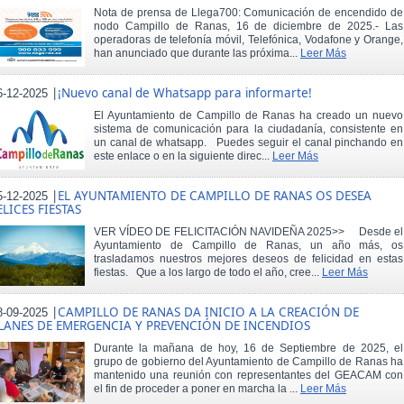
Nota de prensa de Llega700: Comunicación de encendido de
nodo Campillo de Ranas, 16 de diciembre de 2025.- Las
operadoras de telefonía móvil, Telefónica, Vodafone y Orange,
han anunciado que durante las próxima...
Leer Más
|
¡Nuevo canal de Whatsapp para informarte!
6-12-2025
El Ayuntamiento de Campillo de Ranas ha creado un nuevo
sistema de comunicación para la ciudadanía, consistente en
un canal de whatsapp. Puedes seguir el canal pinchando en
este enlace o en la siguiente direc...
Leer Más
|
EL AYUNTAMIENTO DE CAMPILLO DE RANAS OS DESEA
5-12-2025
ELICES FIESTAS
VER VÍDEO DE FELICITACIÓN NAVIDEÑA 2025>> Desde el
Ayuntamiento de Campillo de Ranas, un año más, os
trasladamos nuestros mejores deseos de felicidad en estas
fiestas. Que a los largo de todo el año, cree...
Leer Más
|
CAMPILLO DE RANAS DA INICIO A LA CREACIÓN DE
8-09-2025
LANES DE EMERGENCIA Y PREVENCIÓN DE INCENDIOS
Durante la mañana de hoy, 16 de Septiembre de 2025, el
grupo de gobierno del Ayuntamiento de Campillo de Ranas ha
mantenido una reunión con representantes del GEACAM con
el fin de proceder a poner en marcha la ...
Leer Más