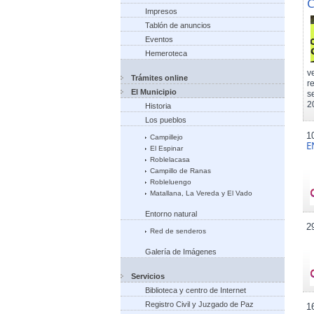
C
Impresos
Tablón de anuncios
Eventos
Hemeroteca
v
Trámites online
r
El Municipio
s
2
Historia
Los pueblos
1
Campillejo
E
El Espinar
Roblelacasa
Campillo de Ranas
Robleluengo
Matallana, La Vereda y El Vado
Entorno natural
2
Red de senderos
Galería de Imágenes
Servicios
Biblioteca y centro de Internet
Registro Civil y Juzgado de Paz
1