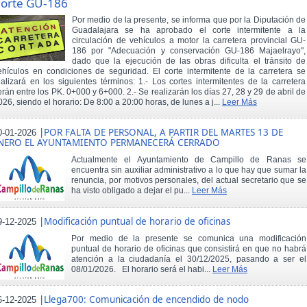
orte GU-186
Por medio de la presente, se informa que por la Diputación de
Guadalajara se ha aprobado el corte intermitente a la
circulación de vehículos a motor la carretera provincial GU-
186 por "Adecuación y conservación GU-186 Majaelrayo",
dado que la ejecución de las obras dificulta el tránsito de
ehículos en condiciones de seguridad. El corte intermitente de la carretera se
ealizará en los siguientes términos: 1.- Los cortes intermitentes de la carretera
erán entre los PK. 0+000 y 6+000. 2.- Se realizarán los días 27, 28 y 29 de abril de
026, siendo el horario: De 8:00 a 20:00 horas, de lunes a j...
Leer Más
|
POR FALTA DE PERSONAL, A PARTIR DEL MARTES 13 DE
0-01-2026
NERO EL AYUNTAMIENTO PERMANECERÁ CERRADO
Actualmente el Ayuntamiento de Campillo de Ranas se
encuentra sin auxiliar administrativo a lo que hay que sumar la
renuncia, por motivos personales, del actual secretario que se
ha visto obligado a dejar el pu...
Leer Más
|
Modificación puntual de horario de oficinas
9-12-2025
Por medio de la presente se comunica una modificación
puntual de horario de oficinas que consistirá en que no habrá
atención a la ciudadanía el 30/12/2025, pasando a ser el
08/01/2026. El horario será el habi...
Leer Más
|
Llega700: Comunicación de encendido de nodo
6-12-2025