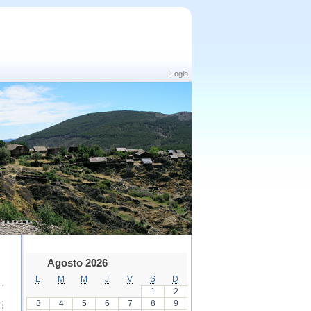
Login
Agosto 2026
L
M
M
J
V
S
D
1
2
3
4
5
6
7
8
9