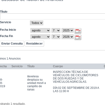
Título
Servicio
Fecha Inicio
Fecha Fin
timos 1 Anuncios
Fecha
Servicio
Título
Cuerpo
INSPECCION TÉCNICA DE
VEHÍCULOS: DE CICLOMOTORES
itevelesa
DE DOS RUEDAS Y DE
8-
desplaza su
VEHÍCULOS AGRICOLAS.
8-
unidad movil a
2019
campillo de
DÍA 02 DE SEPTIEMBRE DE 2019 A
ranas
LAS 11:00 H
strando 1 resultado.