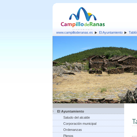
www.campilloderanas.es
El Ayuntamiento
Tabló
El Ayuntamiento
Saludo del alcalde
T
Corporación municipal
Ordenanzas
Plenos