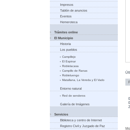
Impresos
Tablón de anuncios
Eventos
Hemeroteca
Trámites online
El Municipio
Historia
Los pueblos
Campillejo
El Espinar
Roblelacasa
Campillo de Ranas
Úl
Robleluengo
Matallana, La Vereda y El Vado
Entorno natural
Red de senderos
0
0
Galería de Imágenes
Servicios
Biblioteca y centro de Internet
Registro Civil y Juzgado de Paz
Mo