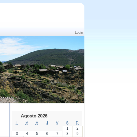
Login
Agosto 2026
L
M
M
J
V
S
D
1
2
3
4
5
6
7
8
9