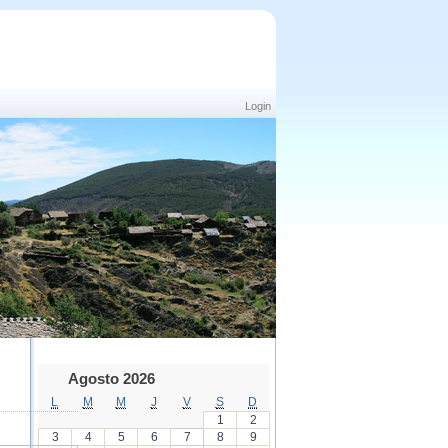
Login
Agosto 2026
L
M
M
J
V
S
D
1
2
3
4
5
6
7
8
9