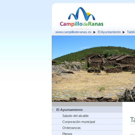
www.campilloderanas.es
El Ayuntamiento
Tabló
El Ayuntamiento
Saludo del alcalde
T
Corporación municipal
Ordenanzas
Plenos