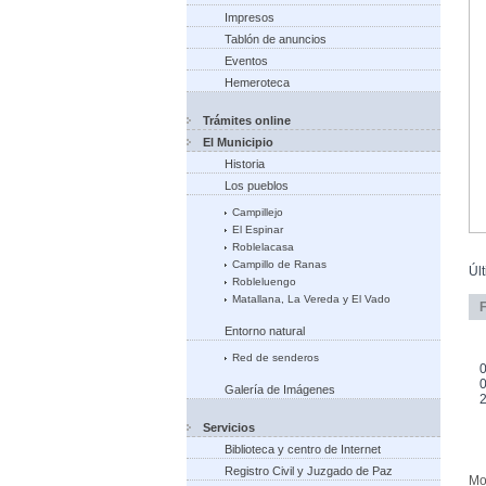
Impresos
Tablón de anuncios
Eventos
Hemeroteca
Trámites online
El Municipio
Historia
Los pueblos
Campillejo
El Espinar
Roblelacasa
Campillo de Ranas
Úl
Robleluengo
Matallana, La Vereda y El Vado
Entorno natural
Red de senderos
0
0
Galería de Imágenes
Servicios
Biblioteca y centro de Internet
Registro Civil y Juzgado de Paz
Mo