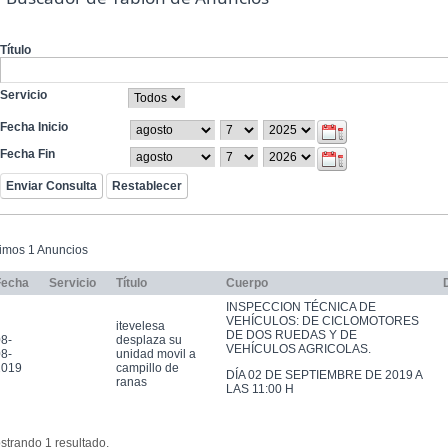
Título
Servicio
Fecha Inicio
Fecha Fin
timos 1 Anuncios
Fecha
Servicio
Título
Cuerpo
INSPECCION TÉCNICA DE
VEHÍCULOS: DE CICLOMOTORES
itevelesa
DE DOS RUEDAS Y DE
8-
desplaza su
VEHÍCULOS AGRICOLAS.
8-
unidad movil a
2019
campillo de
DÍA 02 DE SEPTIEMBRE DE 2019 A
ranas
LAS 11:00 H
strando 1 resultado.