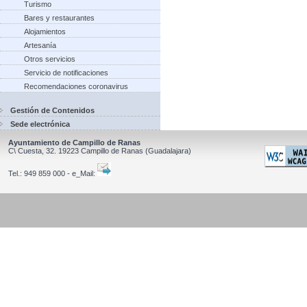
Turismo
Bares y restaurantes
Alojamientos
Artesanía
Otros servicios
Servicio de notificaciones
Recomendaciones coronavirus
Gestión de Contenidos
Sede electrónica
Ayuntamiento de Campillo de Ranas
C\ Cuesta, 32.
19223
Campillo de Ranas
(Guadalajara)
Tel.:
949 859 000 - e_Mail: