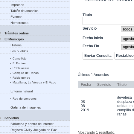
Impresos
Tablón de anuncios
Título
Eventos
Hemeroteca
Servicio
Trámites online
Fecha Inicio
El Municipio
Historia
Fecha Fin
Los pueblos
Campillejo
El Espinar
Roblelacasa
Campillo de Ranas
Últimos 1 Anuncios
Robleluengo
Matallana, La Vereda y El Vado
Fecha
Servicio
Título
Entorno natural
itevelesa
Red de senderos
08-
desplaza 
08-
unidad mo
Galería de Imágenes
2019
campillo 
ranas
Servicios
Biblioteca y centro de Internet
Registro Civil y Juzgado de Paz
Mostrando 1 resultado.