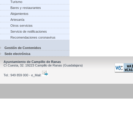
Turismo
Bares y restaurantes
Alojamientos
Artesanía
Otros servicios
Servicio de notificaciones
Recomendaciones coronavirus
Gestión de Contenidos
Sede electrónica
Ayuntamiento de Campillo de Ranas
C\ Cuesta, 32.
19223
Campillo de Ranas
(Guadalajara)
Tel.:
949 859 000 - e_Mail: