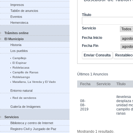
Impresos
Tablón de anuncios
Título
Eventos
Hemeroteca
Servicio
Trámites online
Fecha Inicio
El Municipio
Historia
Fecha Fin
Los pueblos
Campillejo
El Espinar
Roblelacasa
Campillo de Ranas
Últimos 1 Anuncios
Robleluengo
Matallana, La Vereda y El Vado
Fecha
Servicio
Título
Entorno natural
itevelesa
Red de senderos
08-
desplaza 
08-
unidad mo
Galería de Imágenes
2019
campillo 
ranas
Servicios
Biblioteca y centro de Internet
Registro Civil y Juzgado de Paz
Mostrando 1 resultado.