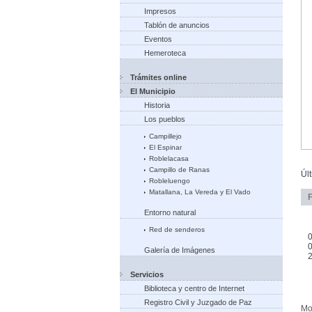
Impresos
Tablón de anuncios
Eventos
Hemeroteca
Trámites online
El Municipio
Historia
Los pueblos
Campillejo
El Espinar
Roblelacasa
Campillo de Ranas
Úl
Robleluengo
Matallana, La Vereda y El Vado
Entorno natural
Red de senderos
0
0
Galería de Imágenes
Servicios
Biblioteca y centro de Internet
Registro Civil y Juzgado de Paz
Mo