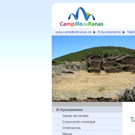
www.campilloderanas.es
El Ayuntamiento
Tabló
El Ayuntamiento
Saludo del alcalde
T
Corporación municipal
Ordenanzas
Plenos