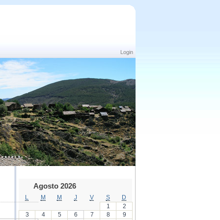
Login
Agosto 2026
L
M
M
J
V
S
D
1
2
3
4
5
6
7
8
9