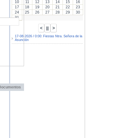
10
11
12
13
14
15
16
17
18
19
20
21
22
23
24
25
26
27
28
29
30
31
17-08-2026 / 0:00: Fiestas Ntra. Señora de la
Asunción
Documentos