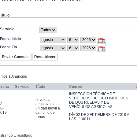
Título
Servicio
Fecha Inicio
Fecha Fin
timos 1 Anuncios
Fecha
Servicio
Título
Cuerpo
INSPECCION TÉCNICA DE
VEHÍCULOS: DE CICLOMOTORES
itevelesa
DE DOS RUEDAS Y DE
8-
desplaza su
VEHÍCULOS AGRICOLAS.
8-
unidad movil a
2019
campillo de
DÍA 02 DE SEPTIEMBRE DE 2019 A
ranas
LAS 11:00 H
strando 1 resultado.