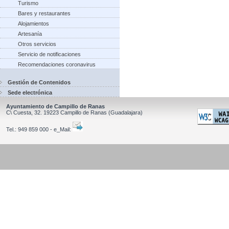
Turismo
Bares y restaurantes
Alojamientos
Artesanía
Otros servicios
Servicio de notificaciones
Recomendaciones coronavirus
Gestión de Contenidos
Sede electrónica
Ayuntamiento de Campillo de Ranas
C\ Cuesta, 32.
19223
Campillo de Ranas
(Guadalajara)
Tel.:
949 859 000 - e_Mail: