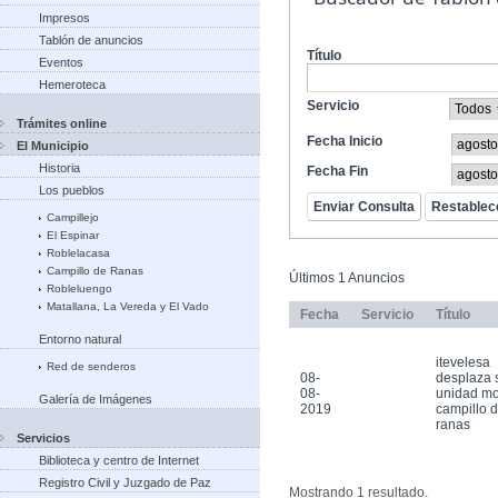
Impresos
Tablón de anuncios
Título
Eventos
Hemeroteca
Servicio
Trámites online
Fecha Inicio
El Municipio
Historia
Fecha Fin
Los pueblos
Campillejo
El Espinar
Roblelacasa
Campillo de Ranas
Últimos 1 Anuncios
Robleluengo
Matallana, La Vereda y El Vado
Fecha
Servicio
Título
Entorno natural
itevelesa
Red de senderos
08-
desplaza 
08-
unidad mo
Galería de Imágenes
2019
campillo 
ranas
Servicios
Biblioteca y centro de Internet
Registro Civil y Juzgado de Paz
Mostrando 1 resultado.