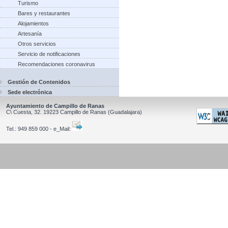
Turismo
Bares y restaurantes
Alojamientos
Artesanía
Otros servicios
Servicio de notificaciones
Recomendaciones coronavirus
Gestión de Contenidos
Sede electrónica
Ayuntamiento de Campillo de Ranas
C\ Cuesta, 32.
19223
Campillo de Ranas
(Guadalajara)
Tel.:
949 859 000 - e_Mail: