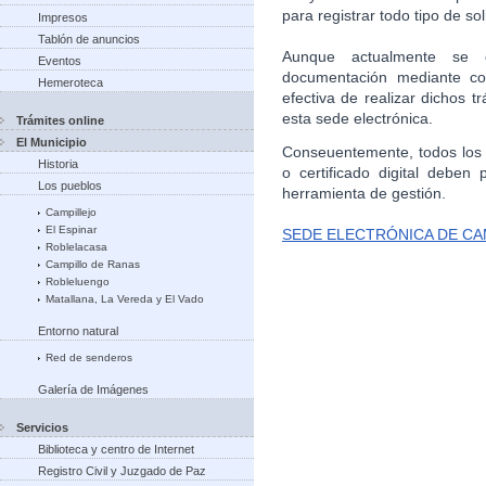
para registrar todo tipo de sol
Impresos
Tablón de anuncios
Aunque actualmente se e
Eventos
documentación mediante cor
Hemeroteca
efectiva de realizar dichos 
esta sede electrónica.
Trámites online
El Municipio
Conseuentemente, todos los 
Historia
o certificado digital deben 
Los pueblos
herramienta de gestión.
Campillejo
El Espinar
SEDE ELECTRÓNICA DE CA
Roblelacasa
Campillo de Ranas
Robleluengo
Matallana, La Vereda y El Vado
Entorno natural
Red de senderos
Galería de Imágenes
Servicios
Biblioteca y centro de Internet
Registro Civil y Juzgado de Paz